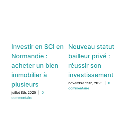
Investir en SCI en
Nouveau statut
G
25
Normandie :
bailleur privé :
q
acheter un bien
réussir son
h
immobilier à
investissement
c
plusieurs
novembre 25th, 2025
|
0
oct
commentaire
com
juillet 8th, 2025
|
0
commentaire