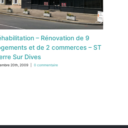
habilitation – Rénovation de 9
Réhabil
ogements et de 2 commerces – ST
maisons
erre Sur Dives
juin 19th, 20
embre 20th, 2009
|
0 commentaire