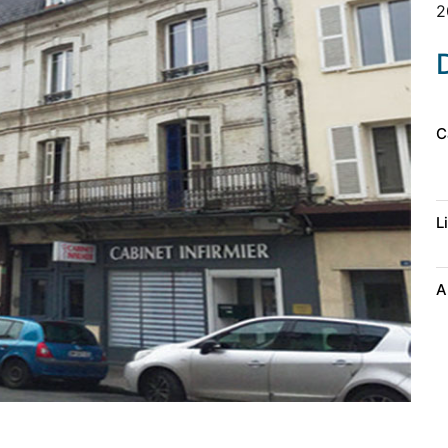
2
C
L
A